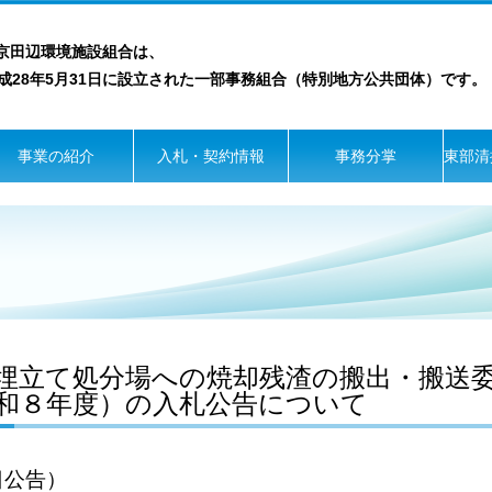
京田辺環境施設組合は、
28年5月31日に設立された一部事務組合（特別地方公共団体）です。
事業の紹介
入札・契約情報
事務分掌
東部清
埋立て処分場への焼却残渣の搬出・搬送
和８年度）の入札公告について
日公告）