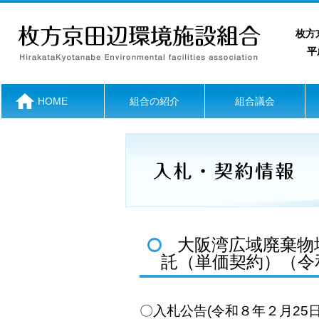
枚方
平成
HOME
組合の紹介
組合議会
大阪湾広域廃棄物
託（単価契約）（令
〇入札公告(令和８年２月25