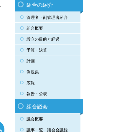
組合の紹介
令
管理者・副管理者紹介
り
組合概要
設立の目的と経過
予算・決算
計画
例規集
広報
報告・公表
組合議会
議会概要
議事一覧・議会会議録