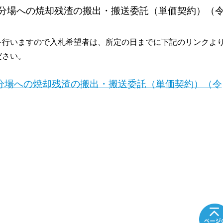
分場への焼却残渣の搬出・搬送委託（単価契約）（
行いますので入札希望者は、所定の日まで
に下記のリンクよ
ださい。
分場への焼却残渣の搬出・搬送委託（単価契約）（令