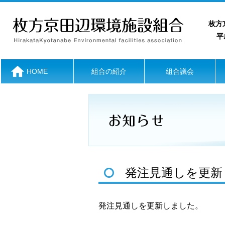
枚方
平成
HOME
組合の紹介
組合議会
発注見通しを更新
発注見通しを更新しました。