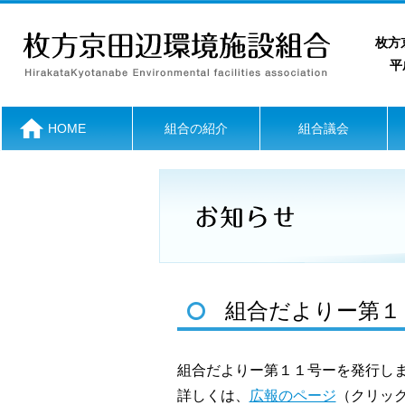
枚方
平成
HOME
組合の紹介
組合議会
組合だよりー第１
組合だよりー第１１号ーを発行しま
詳しくは、
広報のページ
（クリッ