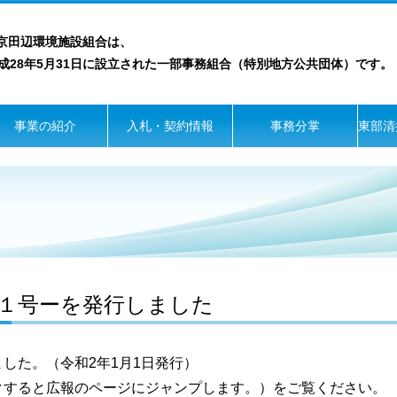
京田辺環境施設組合は、
28年5月31日に設立された一部事務組合（特別地方公共団体）です。
事業の紹介
入札・契約情報
事務分掌
東部清
１号ーを発行しました
した。（令和2年1月1日発行）
クすると広報のページにジャンプします。）をご覧ください。