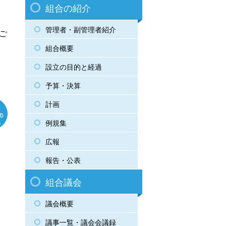
組合の紹介
管理者・副管理者紹介
ご
組合概要
設立の目的と経過
予算・決算
計画
例規集
広報
報告・公表
組合議会
議会概要
議事一覧・議会会議録