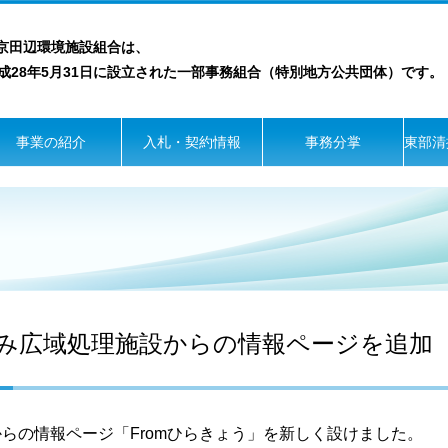
京田辺環境施設組合は、
28年5月31日に設立された一部事務組合（特別地方公共団体）です。
事業の紹介
入札・契約情報
事務分掌
東部清
み広域処理施設からの情報ページを追加
らの情報ページ「Fromひらきょう」を新しく設けました。