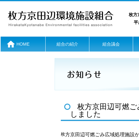
枚方
平成
HOME
組合の紹介
組合議会
枚方京田辺可燃ご
しました
枚
方京田辺可燃ごみ広域処理施設か